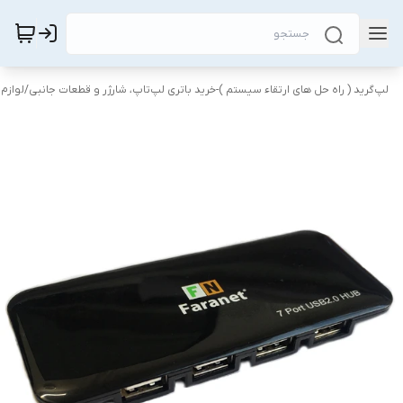
لپ‌گرید ( راه‌ حل های ارتقاء سیستم )-خرید باتری لپ‌تاپ، شارژر و قطعات جانبی
/
لوازم 