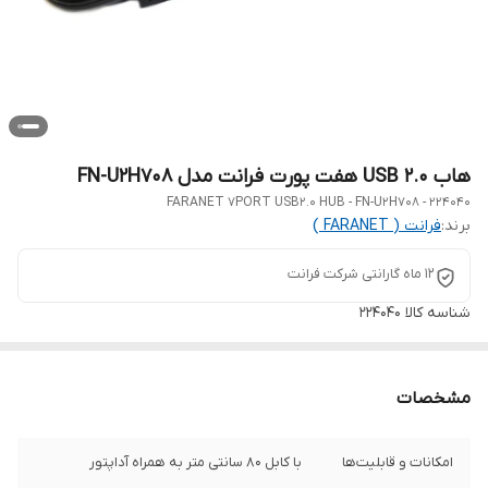
هاب USB 2.0 هفت پورت فرانت مدل FN-U2H708
FARANET 7PORT USB2.0 HUB - FN-U2H708 - 224040
برند:
فرانت ( FARANET )
12 ماه گارانتی شرکت فرانت
شناسه کالا
224040
مشخصات
امکانات و قابلیت‌ها
با کابل 80 سانتی متر به همراه آداپتور