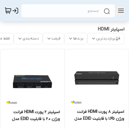
اسپلیتر HDMI
پربازدیدترین
برندها
قیمت
دسته‌بندی
فقط م
اسپلیتر 8 پورت HDMI فرانت
اسپلیتر 2 پورت HDMI فرانت
ورژن 1.4b با قابلیت EDID مدل
ورژن 2.0 با قابلیت EDID مدل
FN-V138
FN-V212