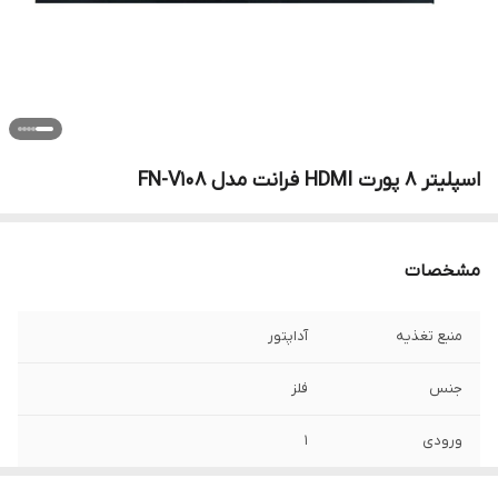
اسپلیتر 8 پورت HDMI فرانت مدل FN-V108
مشخصات
منبع تغذیه
آداپتور
جنس
فلز
ورودی
1
خروجی
8