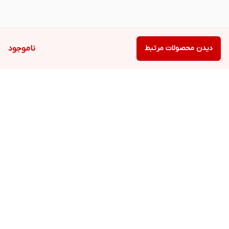
دیدن محصولات مرتبط
ناموجود
برگشت به بالا
دسترسی سریع
تعمیرات تخصصی با
ارتقاء حرفه‌ای لپ‌تاپ،
گارانتی
کامپیوتر شخصی و
آل‌این‌وان