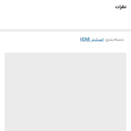
نظرات
بالاترین رزولوشن
4k
پشتیبانی شده
ابعاد
257x257x111
دسته‌بندی
:
اسپلیتر HDMI
وزن
700 گرم