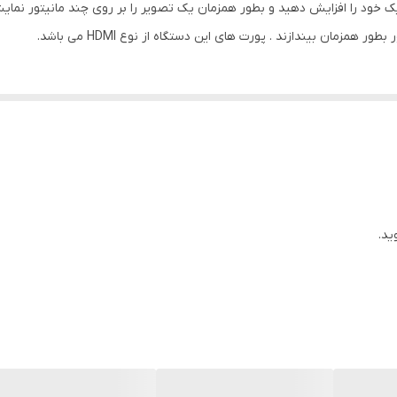
فیک خود را افزایش دهید و بطور همزمان یک تصویر را بر روی چند مانیتور نمایش
1080P
مزمان بیندازند . پورت های این دستگاه از نوع HDMI می باشد.
1080P
2160P
28x13x4
پشتیبانی از 3D , عملکرد EDID
ید.
790 گرم