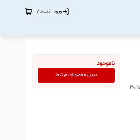
ورود | ثبت‌نام
ناموجود
دیدن محصولات مرتبط
3840x2160 xx هرتز 30Hz xxx