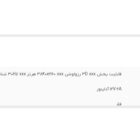
زولوشن ورودی
:
1080P
زولوشن خروجی
:
1080P
لاترین رزولوشن پشتیبانی شده
:
2160P
عاد
:
28x13x4
بلیت‌های تجهیزات ویدیویی
:
پشتیبانی از 3D , عملکرد EDID
زن
:
790 گرم
قابلیت پخش 3D xxx رزولوشن 3840x2160 xxx هرتز 30Hz xxx شناسایی هوشمند EDID
12V-2A آداپتور
فلز
HDMI
HDMI