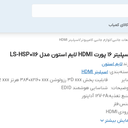
لا‌ی کمیاب
طعات جانبی
/
لوازم جانبی کامپیوتر
/
اسپلیتر HDMI
ر 16 پورت HDMI لایم استون مدل LS-HSP0116
ند:
لایم استون
ته‌بندی
:
اسپلیتر HDMI
یر
قابلیت پخش 3D xxx رزولوشن x
وضیحات
:
شناسایی هوشمند EDID
بع تغذیه
:
12V-2A آداپتور
نس
:
فلز
رودی
:
HDMI
روجی
:
HDMI
مایش بیشتر