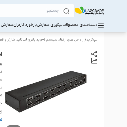
دسته‌بندی محصولات
پیگیری سفارش
بازخورد کاربران
سفارش کا
لپ‌گرید ( راه‌ حل های ارتقاء سیستم )-خرید باتری لپ‌تاپ، شارژر و ق
اسپلیت
بر
دس
سا
ت
من
ج
و
خ
ن