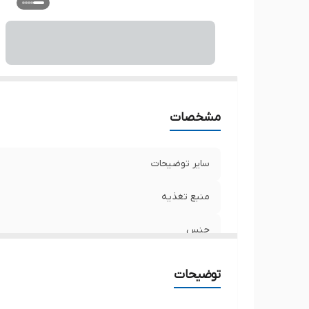
ر
ر
با
اب
قا
و
مشخصات
سایر توضیحات
منبع تغذیه
جنس
ورودی
توضیحات
خروجی