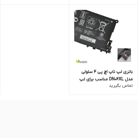
باتری لپ تاپ اچ پی 4 سلولی
مدل DN04XL مناسب برای لپ
تماس بگیرید
تاپ ZBook X2 G4