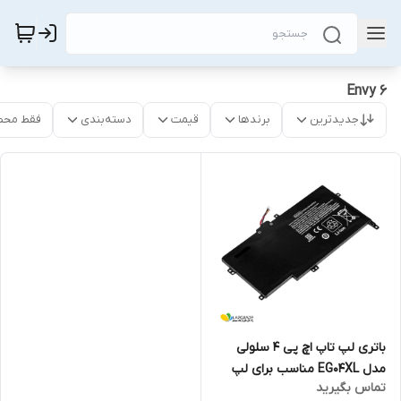
Envy 6
جدیدترین
برندها
قیمت
دسته‌بندی
فقط محص
باتری لپ تاپ اچ پی 4 سلولی
مدل EG04XL مناسب برای لپ
تماس بگیرید
تاپ Envy 6-1021NR