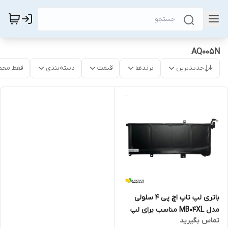
AQ005N
جدیدترین
برندها
قیمت
دسته‌بندی
فقط محص
باتری لپ تاپ اچ پی 4 سلولی
مدل MB04XL مناسب برای لپ
تماس بگیرید
تاپ ENVY X360 15-AQ005NA