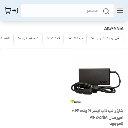
A11065N1A
پربازدیدترین
برندها
قیمت
دسته‌بندی
فقط م
شارژر لپ تاپ ایسر 19 ولت 3.42
آمپر مدل A11-065N1A
ناموجود