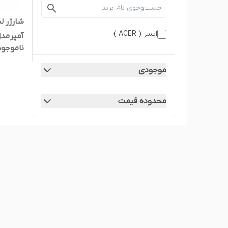
ایسر ( ACER )
آمپر مدل 065N1A
ناموجود
موجودی
محدوده قیمت