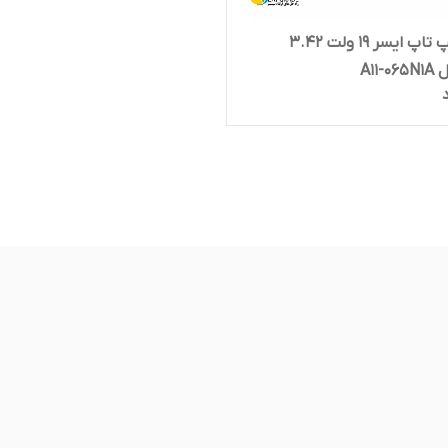
شارژر لپ تاپ ایسر 19 ولت 3.42
A11-