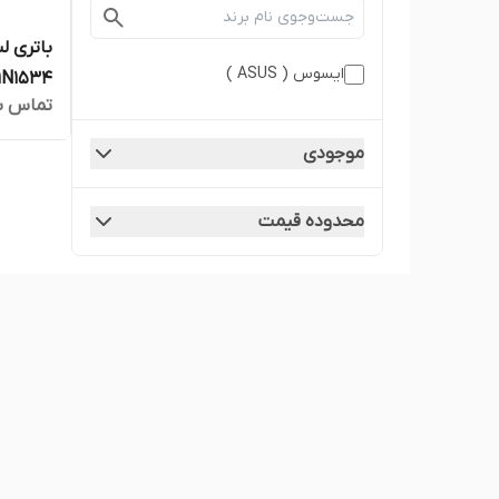
ایسوس ( ASUS )
تماس ب
 UX510
موجودی
محدوده قیمت