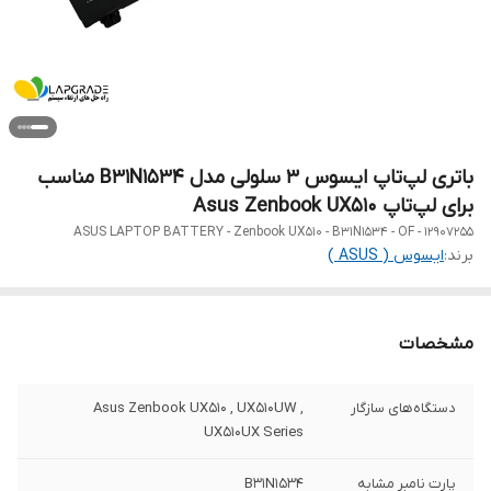
باتری لپ‌تاپ ایسوس 3 سلولی مدل B31N1534 مناسب
برای لپ‌تاپ Asus Zenbook UX510
ASUS LAPTOP BATTERY - Zenbook UX510 - B31N1534 - OF - 12907255
برند:
ایسوس ( ASUS )
مشخصات
دستگاه‌های سازگار
Asus Zenbook UX510 , UX510UW ,
UX510UX Series
پارت نامبر مشابه
B31N1534