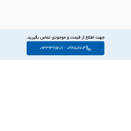
جهت اطلاع از قیمت و موجودی تماس بگیرید.
02165011704 - 09339365207
برگشت به بالا
دسترسی سریع