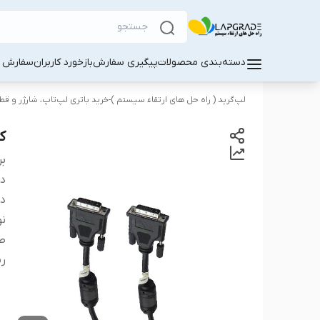
دسته‌بندی محصولات
پیگیری سفارش
بازخورد کاربران
سفارش کا
لپ‌گرید ( راه‌ حل های ارتقاء سیستم )-خرید باتری لپ‌تاپ، شارژر و ق
کابل  Link
بر
دس
در
نو
طو
ر