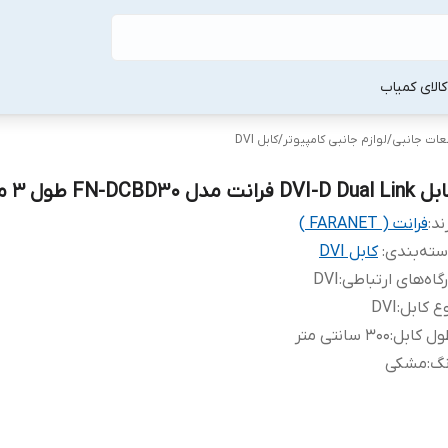
لا‌ی کمیاب
طعات جانبی
/
لوازم جانبی کامپیوتر
/
کابل DVI
DVI-D Dual فرانت مدل FN-DCBD30 طول 3 متر
ند:
فرانت ( FARANET )
ته‌بندی
:
کابل DVI
گاه‌های ارتباطی
:
DVI
ع کابل
:
DVI
ل کابل
:
300 سانتی متر
نگ
:
مشکی