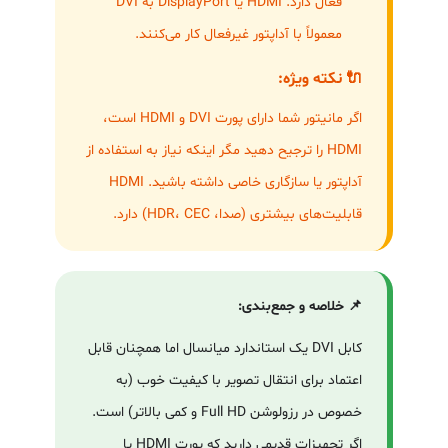
فعال دارد. HDMI یا DisplayPort به DVI
معمولاً با آداپتور غیرفعال کار می‌کنند.
🔌 نکته ویژه:
اگر مانیتور شما دارای پورت DVI و HDMI است،
HDMI را ترجیح دهید مگر اینکه نیاز به استفاده از
آداپتور یا سازگاری خاصی داشته باشید. HDMI
قابلیت‌های بیشتری (صدا، HDR، CEC) دارد.
📌 خلاصه و جمع‌بندی:
کابل DVI یک استاندارد میانسال اما همچنان قابل
اعتماد برای انتقال تصویر با کیفیت خوب (به
خصوص در رزولوشن Full HD و کمی بالاتر) است.
اگر تجهیزات قدیمی دارید که پورت HDMI یا