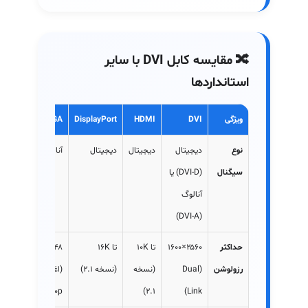
🔀 مقایسه کابل DVI با سایر
استانداردها
ویژگی
DVI
HDMI
DisplayPort
VGA
نوع
دیجیتال
دیجیتال
دیجیتال
آنالوگ
سیگنال
(DVI-D) یا
آنالوگ
(DVI-A)
حداکثر
۲۵۶۰×۱۶۰۰
تا 10K
تا 16K
۲۰۴۸×۱۵۳۶
رزولوشن
(Dual
(نسخه
(نسخه 2.1)
(اغلب
1080p)
2.1)
Link)