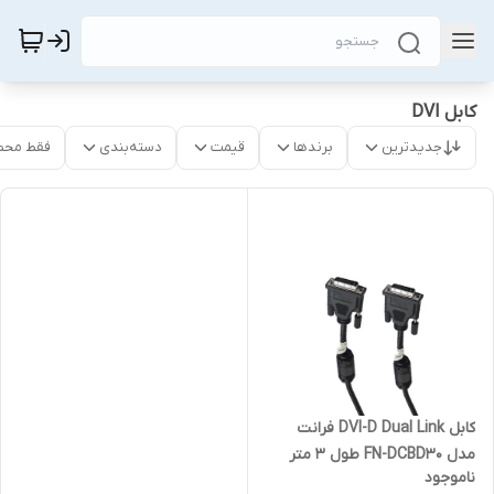
کابل DVI
جدیدترین
برندها
قیمت
دسته‌بندی
فقط محص
کابل DVI-D Dual Link فرانت
مدل FN-DCBD30 طول 3 متر
ناموجود