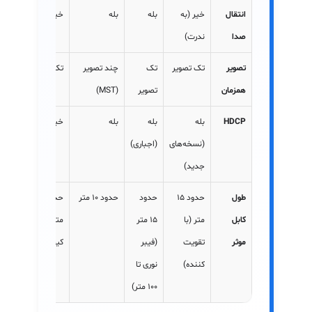
انتقال
خیر (به
بله
بله
خیر
صدا
ندرت)
تصویر
تک تصویر
تک
چند تصویر
تک تصویر
همزمان
تصویر
(MST)
HDCP
بله
بله
بله
خیر
(نسخه‌های
(اجباری)
جدید)
طول
حدود ۱۵
حدود
حدود ۱۰ متر
حدود ۳۰
کابل
متر (با
۱۵ متر
متر (با افت
موثر
تقویت
(فیبر
کیفیت)
کننده)
نوری تا
۱۰۰ متر)