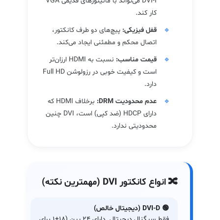
DVI-I می‌تواند با مانیتورهای قدیمی VGA
کار کند.
قفل فیزیکی:
پیچ‌های دو طرف کانکتور،
اتصال محکم و مطمئنی ایجاد می‌کند.
قیمت مناسب:
نسبت به HDMI ارزان‌تر
است و کیفیت خوبی در رزولوشن Full HD
دارد.
عدم محدودیت DRM:
برخلاف HDMI که
دارای HDCP (ضد کپی) است، DVI چنین
محدودیتی ندارد.
🔀 انواع کانکتور DVI (مهمترین نکته)
🟢 DVI-D (دیجیتال خالص)
فقط سیگنال دیجیتال. دارای ۲۴ پین (۱۸+۱ برای