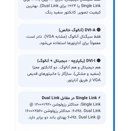
Single Link یا ۲۴+۱ برای Dual Link). بهترین
کیفیت تصویر. کانکتور سفید رنگ.
🔵 DVI-A (آنالوگ خالص)
فقط سیگنال آنالوگ (مشابه VGA). نادر است.
معمولاً برای آداپتورها استفاده می‌شود.
🟡 DVI-I (یکپارچه - دیجیتال + آنالوگ)
هم دیجیتال و هم آنالوگ. دو کانکتور مجزا
(سفید و مشکی). سازگار با مانیتورهای قدیمی
VGA از طریق آداپتور.
⚡ Single Link در مقابل Dual Link
Single Link: حداکثر رزولوشن ۱۹۲۰×۱۲۰۰ @
60Hz. Dual Link: حداکثر رزولوشن ۲۵۶۰×۱۶۰۰
@ 60Hz. Dual Link پهنای باند دو برابر دارد.