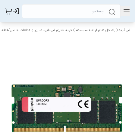
لپ‌گرید ( راه‌ حل های ارتقاء سیستم )-خرید باتری لپ‌تاپ، شارژر و قطعات جانبی
/
قطعات