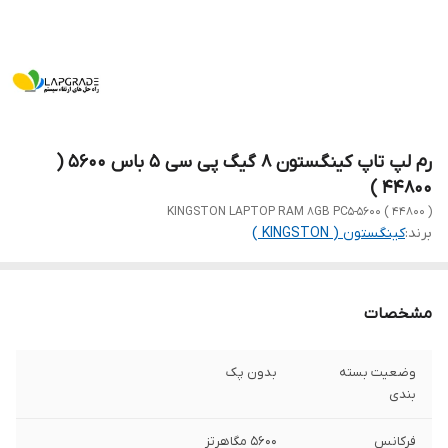
رم لپ تاپ کینگستون 8 گیگ پی سی 5 باس 5600 (
44800 )
KINGSTON LAPTOP RAM 8GB PC5-5600 ( 44800 )
برند:
کینگستون ( KINGSTON )
مشخصات
وضعیت بسته
بدون پک
بندی
فرکانس
5600 مگاهرتز