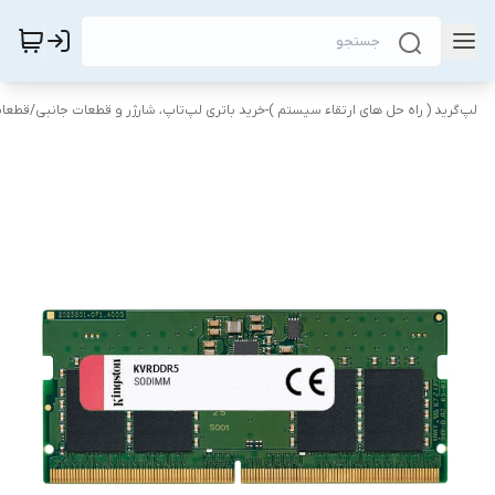
لپ‌گرید ( راه‌ حل های ارتقاء سیستم )-خرید باتری لپ‌تاپ، شارژر و قطعات جانبی
/
قطعات