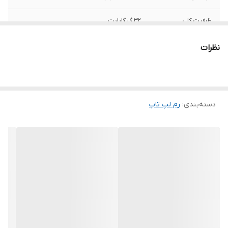
ظرفیت کلی
32 گیگابایت
حداکثر نرخ انتقال
41600 مگابیت بر ثانیه
نظرات
نوع حافظه
DDR5
تعداد ماژول
یک عدد
دسته‌بندی
:
رم لپ‌ تاپ