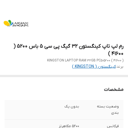
رم لپ تاپ کینگستون 32 گیگ پی سی 5 باس 5200 (
41600 )
KINGSTON LAPTOP RAM 32GB PC5-5200 ( 41600 )
برند:
کینگستون ( KINGSTON )
مشخصات
وضعیت بسته
بدون پک
بندی
فرکانس
5200 مگاهرتز