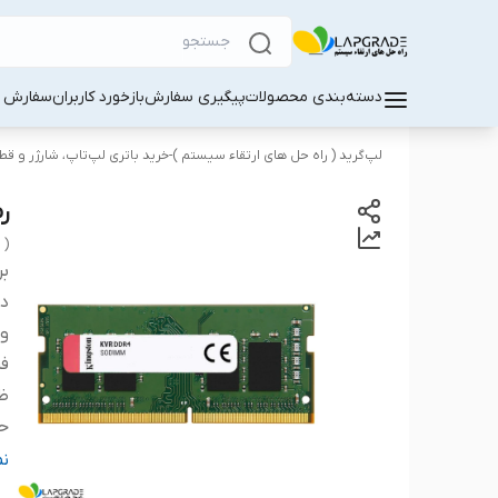
دسته‌بندی محصولات
پیگیری سفارش
بازخورد کاربران
سفارش کا
لپ‌گرید ( راه‌ حل های ارتقاء سیستم )-خرید باتری لپ‌تاپ، شارژر و ق
رم 
 )
بر
دس
و
ف
ظ
حد
نو
ن
تع