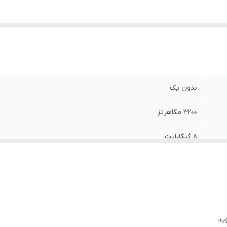
بدون پک
3200 مگاهرتز
8 گیگابایت
25600 مگابیت بر ثانیه
DDR4
یک عدد
ید.