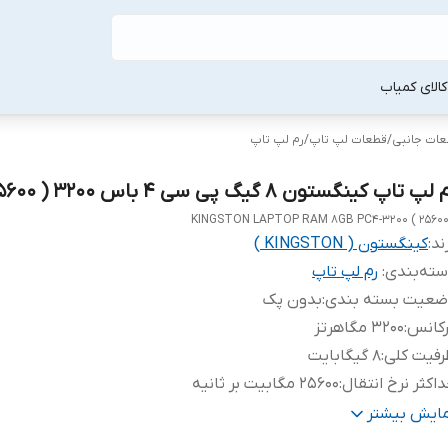
لا‌ی کمیاب
طعات جانبی
/
قطعات لپ‌ تاپ
/
رم لپ‌ تاپ
لپ تاپ کینگستون 8 گیگ پی سی 4 باس 3200 ( 25600 )
KINGSTON LAPTOP RAM 8GB PC4-3200 ( 25600
ند:
کینگستون ( KINGSTON )
ته‌بندی
:
رم لپ‌ تاپ
ضعیت بسته بندی
:
بدون پک
رکانس
:
3200 مگاهرتز
رفیت کلی
:
8 گیگابایت
اکثر نرخ انتقال
:
25600 مگابیت بر ثانیه
ع حافظه
:
DDR4
مایش بیشتر
داد ماژول
:
یک عدد