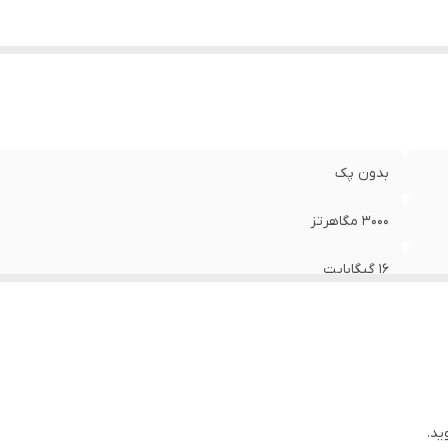
بدون پک
3000 مگاهرتز
16 گیگابایت
24000 مگابیت بر ثانیه
DDR4
یک عدد
ید.