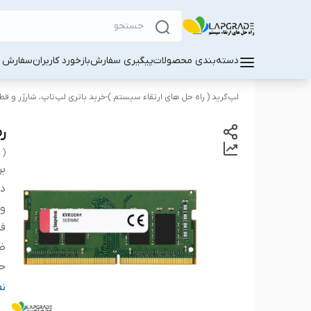
دسته‌بندی محصولات
پیگیری سفارش
بازخورد کاربران
سفارش کا
لپ‌گرید ( راه‌ حل های ارتقاء سیستم )-خرید باتری لپ‌تاپ، شارژر و ق
رم 
 )
بر
دس
و
ف
ظ
حد
نو
ن
تع