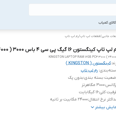
لا‌ی کمیاب
طعات جانبی
/
قطعات لپ‌ تاپ
/
رم لپ‌ تاپ
لپ تاپ کینگستون 16 گیگ پی سی 4 باس 3000 ( 24000 )
KINGSTON LAPTOP RAM 16GB PC4-3000 ( 24000
ند:
کینگستون ( KINGSTON )
ته‌بندی
:
رم لپ‌ تاپ
ضعیت بسته بندی
:
بدون پک
رکانس
:
3000 مگاهرتز
رفیت کلی
:
16 گیگابایت
اکثر نرخ انتقال
:
24000 مگابیت بر ثانیه
ع حافظه
:
DDR4
مایش بیشتر
داد ماژول
:
یک عدد