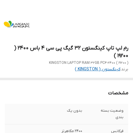
رم لپ تاپ کینگستون 32 گیگ پی سی 4 باس 2400 (
19200 )
KINGSTON LAPTOP RAM 32GB PC4-2400 ( 19200 )
برند:
کینگستون ( KINGSTON )
مشخصات
وضعیت بسته
بدون پک
بندی
فرکانس
2400 مگاهرتز