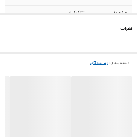
ظرفیت کلی
32 گیگابایت
حداکثر نرخ انتقال
19200 مگابیت بر ثانیه
نظرات
نوع حافظه
DDR4
تعداد ماژول
یک عدد
دسته‌بندی
:
رم لپ‌ تاپ