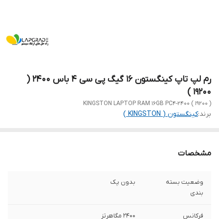
رم لپ تاپ کینگستون 16 گیگ پی سی 4 باس 2400 (
19200 )
KINGSTON LAPTOP RAM 16GB PC4-2400 ( 19200 )
برند:
کینگستون ( KINGSTON )
مشخصات
وضعیت بسته
بدون پک
بندی
فرکانس
2400 مگاهرتز