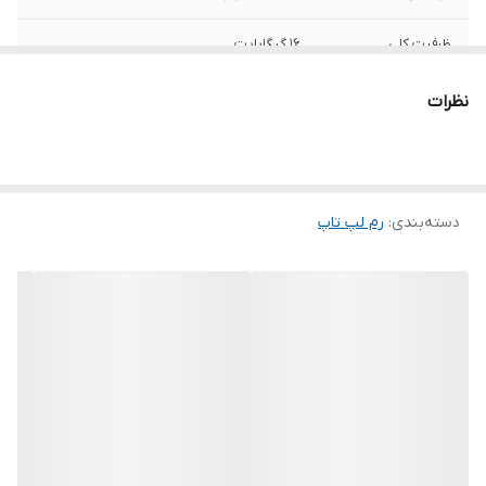
ظرفیت کلی
16 گیگابایت
حداکثر نرخ انتقال
19200 مگابیت بر ثانیه
نظرات
نوع حافظه
DDR4
تعداد ماژول
یک عدد
دسته‌بندی
:
رم لپ‌ تاپ