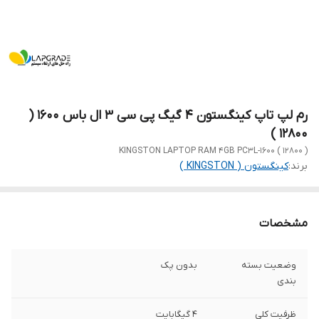
رم لپ تاپ کینگستون 4 گیگ پی سی 3 ال باس 1600 (
12800 )
KINGSTON LAPTOP RAM 4GB PC3L-1600 ( 12800 )
برند:
کینگستون ( KINGSTON )
مشخصات
وضعیت بسته
بدون پک
بندی
ظرفیت کلی
4 گیگابایت