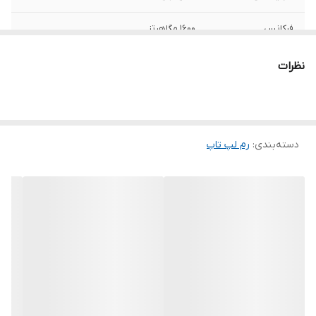
فرکانس
1600 مگاهرتز
تعداد ماژول
یک عدد
نظرات
حداکثر نرخ انتقال
12800 مگابیت بر ثانیه
نوع حافظه
DDR3
دسته‌بندی
:
رم لپ‌ تاپ