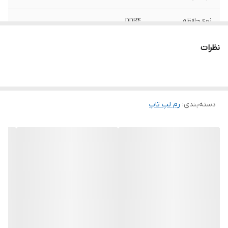
نوع حافظه
DDR4
ظرفیت کلی
4 گیگابایت
نظرات
تعداد ماژول
یک عدد
حداکثر نرخ انتقال
17000 مگابیت بر ثانیه
دسته‌بندی
:
رم لپ‌ تاپ