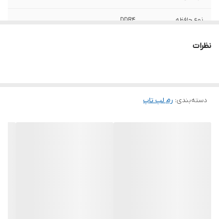
نوع حافظه
DDR4
ظرفیت کلی
4 گیگابایت
نظرات
تعداد ماژول
یک عدد
حداکثر نرخ انتقال
19200 مگابیت بر ثانیه
دسته‌بندی
:
رم لپ‌ تاپ