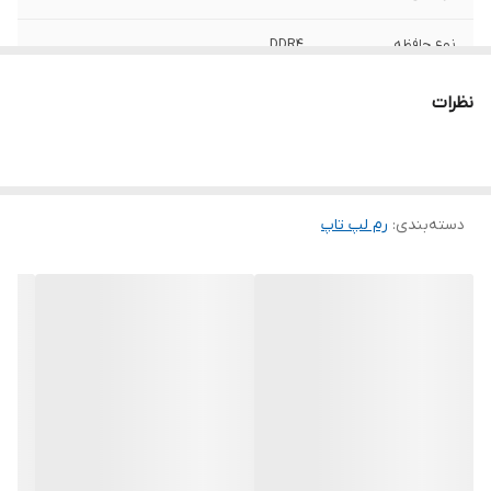
نوع حافظه
DDR4
ظرفیت کلی
32 گیگابایت
نظرات
تعداد ماژول
یک عدد
حداکثر نرخ انتقال
19200 مگابیت بر ثانیه
دسته‌بندی
:
رم لپ‌ تاپ