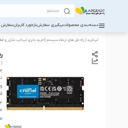
دسته‌بندی محصولات
پیگیری سفارش
بازخورد کاربران
سفارش کا
لپ‌گرید ( راه‌ حل های ارتقاء سیستم )-خرید باتری لپ‌تاپ، شارژر و ق
رم 
 )
بر
دس
و
ف
نو
ظ
تع
ن
حد