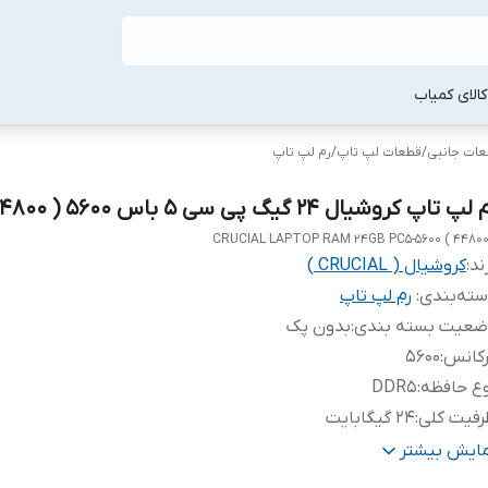
لا‌ی کمیاب
طعات جانبی
/
قطعات لپ‌ تاپ
/
رم لپ‌ تاپ
لپ تاپ کروشیال 24 گیگ پی سی 5 باس 5600 ( 44800 )
CRUCIAL LAPTOP RAM 24GB PC5-5600 ( 44800
ند:
کروشیال ( CRUCIAL )
ته‌بندی
:
رم لپ‌ تاپ
ضعیت بسته بندی
:
بدون پک
رکانس
:
5600
ع حافظه
:
DDR5
رفیت کلی
:
24 گیگابایت
داد ماژول
:
یک عدد
مایش بیشتر
اکثر نرخ انتقال
:
44800 مگابیت بر ثانیه