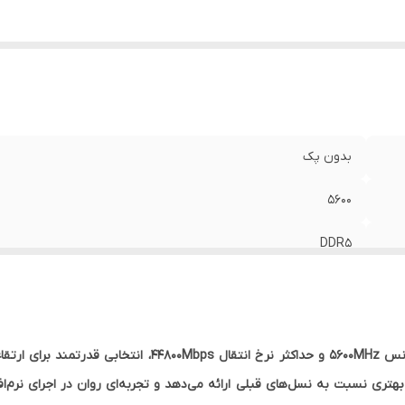
بدون پک
5600
DDR5
24 گیگابایت
یک عدد
رم لپ تاپ کروشیال DDR5 ظرفیت 24 گیگابایت با فرکانس 600MHz
44800 مگابیت بر ثانیه
دمان انرژی بهتری نسبت به نسل‌های قبلی ارائه می‌دهد و تجربه‌ای روان در اجرای ن