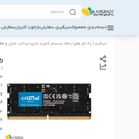
دسته‌بندی محصولات
پیگیری سفارش
بازخورد کاربران
سفارش کا
لپ‌گرید ( راه‌ حل های ارتقاء سیستم )-خرید باتری لپ‌تاپ، شارژر و ق
رم 
 )
بر
دس
و
ف
نو
ظ
تع
ن
حد