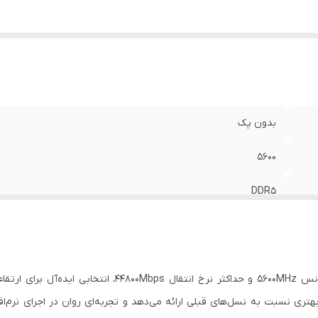
بدون پک
5600
DDR5
16 گیگابایت
یک عدد
رم لپ تاپ کروشیال DDR5 ظرفیت 16 گیگابایت با فرکانس 00MHz
44800 مگابیت بر ثانیه
مان انرژی بهتری نسبت به نسل‌های قبلی ارائه می‌دهد و تجربه‌ای روان در اجرای ن