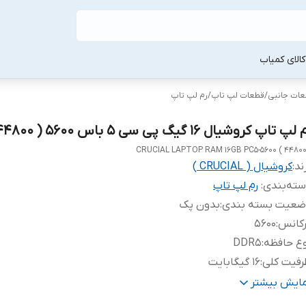
لا‌ی کمیاب
طعات جانبی
/
قطعات لپ‌ تاپ
/
رم لپ‌ تاپ
لپ تاپ کروشیال 16 گیگ پی سی 5 باس 5600 ( 44800 )
CRUCIAL LAPTOP RAM 16GB PC5-5600 ( 44800
ند:
کروشیال ( CRUCIAL )
ته‌بندی
:
رم لپ‌ تاپ
ضعیت بسته بندی
:
بدون پک
رکانس
:
5600
ع حافظه
:
DDR5
رفیت کلی
:
16 گیگابایت
داد ماژول
:
یک عدد
مایش بیشتر
اکثر نرخ انتقال
:
44800 مگابیت بر ثانیه