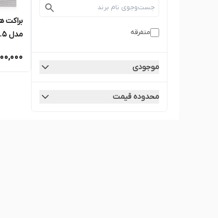
براکت ه
متفرقه
مدل 9.5
00,000
موجودی
محدوده قیمت