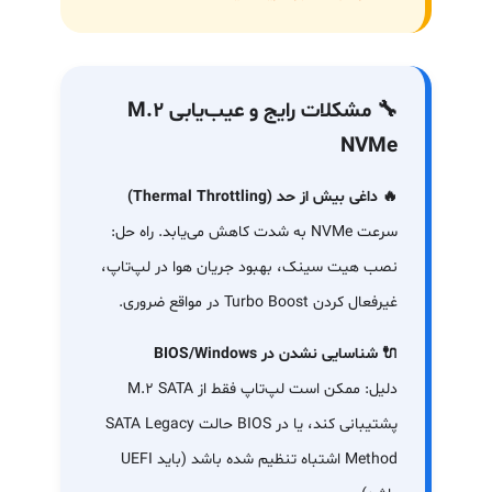
🔧 مشکلات رایج و عیب‌یابی M.2
NVMe
🔥 داغی بیش از حد (Thermal Throttling)
سرعت NVMe به شدت کاهش می‌یابد. راه حل:
نصب هیت سینک، بهبود جریان هوا در لپ‌تاپ،
غیرفعال کردن Turbo Boost در مواقع ضروری.
🔌 شناسایی نشدن در BIOS/Windows
دلیل: ممکن است لپ‌تاپ فقط از M.2 SATA
پشتیبانی کند، یا در BIOS حالت SATA Legacy
Method اشتباه تنظیم شده باشد (باید UEFI