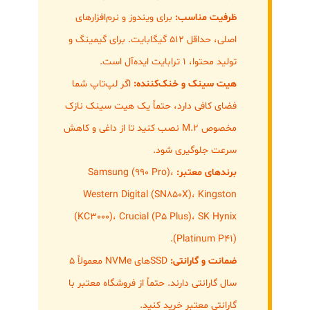
ظرفیت مناسب:
برای ویندوز و نرم‌افزارهای
اصلی، حداقل ۵۱۲ گیگابایت. برای گیمینگ و
تولید محتوا، ۱ ترابایت ایده‌آل است.
هیت سینک و خنک‌کننده:
اگر لپ‌تاپ شما
فضای کافی دارد، حتماً یک هیت سینک نازک
مخصوص M.2 نصب کنید تا از داغی و کاهش
سرعت جلوگیری شود.
برندهای معتبر:
Samsung (990 Pro)،
Western Digital (SN850X)، Kingston
(KC3000)، Crucial (P5 Plus)، SK Hynix
(Platinum P41).
ضمانت و گارانتی:
SSDهای NVMe معمولاً ۵
سال گارانتی دارند. حتماً از فروشگاه معتبر با
گارانتی معتبر خرید کنید.