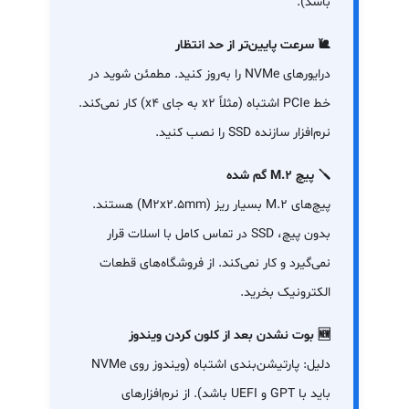
باشد).
🐌 سرعت پایین‌تر از حد انتظار
درایورهای NVMe را به‌روز کنید. مطمئن شوید در
خط PCIe اشتباه (مثلاً x2 به جای x4) کار نمی‌کند.
نرم‌افزار سازنده SSD را نصب کنید.
🪛 پیچ M.2 گم شده
پیچ‌های M.2 بسیار ریز (M2x2.5mm) هستند.
بدون پیچ، SSD در تماس کامل با اسلات قرار
نمی‌گیرد و کار نمی‌کند. از فروشگاه‌های قطعات
الکترونیک بخرید.
🆕 بوت نشدن بعد از کلون کردن ویندوز
دلیل: پارتیشن‌بندی اشتباه (ویندوز روی NVMe
باید با GPT و UEFI باشد). از نرم‌افزارهای