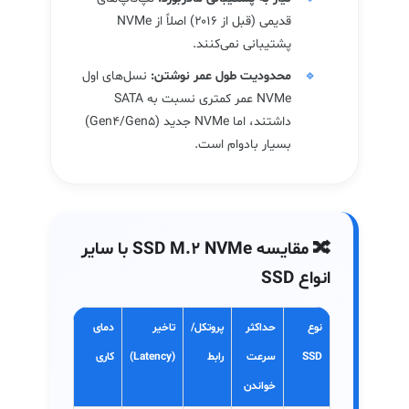
قدیمی (قبل از ۲۰۱۶) اصلاً از NVMe
پشتیبانی نمی‌کنند.
محدودیت طول عمر نوشتن:
نسل‌های اول
NVMe عمر کمتری نسبت به SATA
داشتند، اما NVMe جدید (Gen4/Gen5)
بسیار بادوام است.
🔀 مقایسه SSD M.2 NVMe با سایر
انواع SSD
نوع
حداکثر
پروتکل/
تاخیر
دمای
SSD
سرعت
رابط
(Latency)
کاری
خواندن