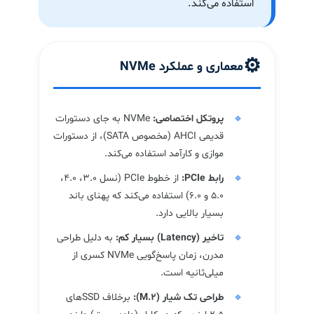
استفاده می‌کند.
⚙️
معماری و عملکرد NVMe
پروتکل اختصاصی:
NVMe به جای دستورات
قدیمی AHCI (مخصوص SATA)، از دستورات
موازی و کارآمد استفاده می‌کند.
رابط PCIe:
از خطوط PCIe (نسل 3.0، 4.0،
5.0 و 6.0) استفاده می‌کند که پهنای باند
بسیار بالایی دارد.
تاخیر (Latency) بسیار کم:
به دلیل طراحی
مدرن، زمان پاسخ‌گویی NVMe کسری از
میلی‌ثانیه است.
طراحی تک شیار (M.2):
برخلاف SSDهای