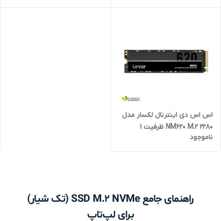
اس اس دی اینترنال لکسار مدل
NM620 M.2 2280 ظرفیت 1
ناموجود
ترابایت
راهنمای جامع SSD M.2 NVMe (تک شیار)
برای لپ‌تاپ