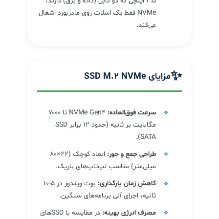
۲.۵ اینچی که دو کابل (داده و برق) دارند،
NVMe فقط یک اسلات روی مادربورد اشغال
می‌کند.
✨
مزایای SSD M.2 NVMe
سرعت فوق‌العاده:
NVMe Gen4 تا ۷۰۰۰
مگابایت بر ثانیه (حدود ۱۲ برابر SSD
SATA).
طراحی جمع و جور:
ابعاد کوچک (۲۲×۸۰
میلی‌متر) مناسب لپ‌تاپ‌های باریک.
کاهش زمان بارگذاری:
بوت ویندوز در ۵-۱۰
ثانیه، اجرای آنی برنامه‌های سنگین.
مصرف انرژی بهینه:
در مقایسه با SSDهای