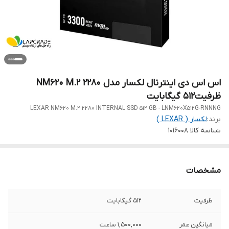
اس اس دی اینترنال لکسار مدل NM620 M.2 2280
ظرفیت512 گیگابایت
LEXAR NM620 M.2 2280 INTERNAL SSD 512 GB - LNM620X512G-RNNNG
برند:
لکسار ( LEXAR )
شناسه کالا
1016008
مشخصات
ظرفیت
512 گیگابایت
میانگین عمر
1,500,000 ساعت