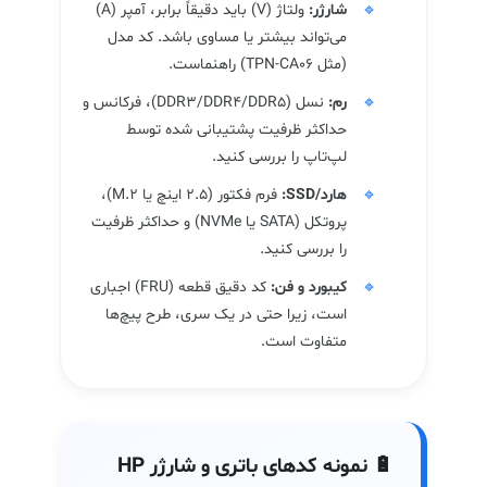
شارژر:
ولتاژ (V) باید دقیقاً برابر، آمپر (A)
می‌تواند بیشتر یا مساوی باشد. کد مدل
(مثل TPN-CA06) راهنماست.
رم:
نسل (DDR3/DDR4/DDR5)، فرکانس و
حداکثر ظرفیت پشتیبانی شده توسط
لپ‌تاپ را بررسی کنید.
هارد/SSD:
فرم فکتور (2.5 اینچ یا M.2)،
پروتکل (SATA یا NVMe) و حداکثر ظرفیت
را بررسی کنید.
کیبورد و فن:
کد دقیق قطعه (FRU) اجباری
است، زیرا حتی در یک سری، طرح پیچ‌ها
متفاوت است.
🔋 نمونه کدهای باتری و شارژر HP