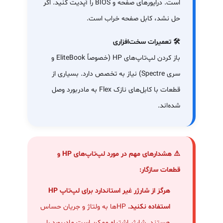
است. درایورهای صفحه و BIOS را آپدیت کنید. اگر
حل نشد، کابل صفحه خراب است.
🛠️ تعمیرات سخت‌افزاری
باز کردن لپ‌تاپ‌های HP (خصوصاً EliteBook و
سری Spectre) نیاز به تخصص دارد. بسیاری از
قطعات با کابل‌های نازک Flex به مادربورد وصل
شده‌اند.
⚠️ هشدارهای مهم در مورد لپ‌تاپ‌های HP و
قطعات سازگار:
هرگز از شارژر غیر استاندارد برای لپ‌تاپ HP
استفاده نکنید.
HPها به ولتاژ و جریان حساس
هستند. شارژر اشتباه ممکن است مادربورد را