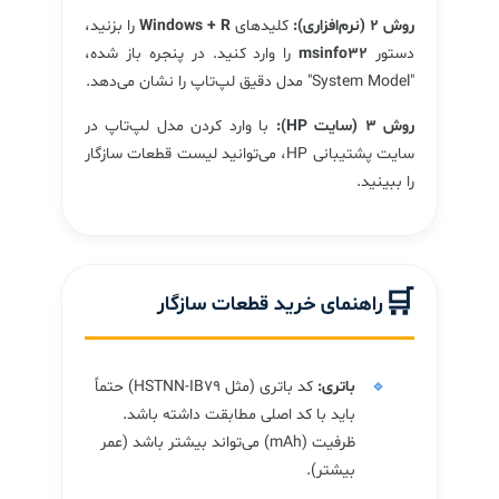
روش ۲ (نرم‌افزاری):
کلیدهای
Windows + R
را بزنید،
دستور
msinfo32
را وارد کنید. در پنجره باز شده،
"System Model" مدل دقیق لپ‌تاپ را نشان می‌دهد.
روش ۳ (سایت HP):
با وارد کردن مدل لپ‌تاپ در
سایت پشتیبانی HP، می‌توانید لیست قطعات سازگار
را ببینید.
🛒
راهنمای خرید قطعات سازگار
باتری:
کد باتری (مثل HSTNN-IB79) حتماً
باید با کد اصلی مطابقت داشته باشد.
ظرفیت (mAh) می‌تواند بیشتر باشد (عمر
بیشتر).