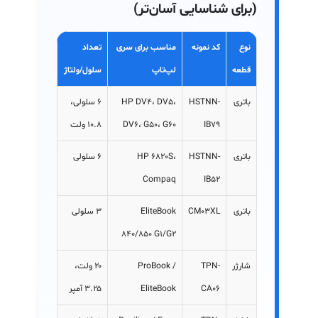
(برای شناسایی آسان‌تر)
نوع
کد نمونه
مناسب برای سری
تعداد
قطعه
لپ‌تاپ
سلول/ولتاژ
باتری
HSTNN-
HP DV4، DV5،
۶ سلولی،
IB79
DV6، G50، G60
۱۰.۸ ولت
باتری
HSTNN-
HP 6820S،
۶ سلولی
Compaq
IB52
باتری
CM03XL
EliteBook
۳ سلولی
840/850 G1/G2
شارژر
TPN-
ProBook /
۲۰ ولت،
CA06
EliteBook
۳.۲۵ آمپر