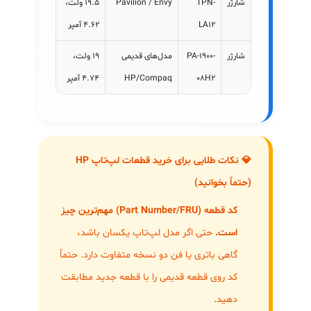
شارژر
TPN-
Pavilion / Envy
۱۹.۵ ولت،
LA12
۴.۶۲ آمپر
شارژر
PA-1900-
مدل‌های قدیمی
۱۹ ولت،
08H2
HP/Compaq
۴.۷۴ آمپر
💎 نکات طلایی برای خرید قطعات لپ‌تاپ HP
(حتماً بخوانید)
کد قطعه (Part Number/FRU) مهم‌ترین چیز
است.
حتی اگر مدل لپ‌تاپ یکسان باشد،
گاهی باتری یا فن دو نسخه متفاوت دارد. حتماً
کد روی قطعه قدیمی را با قطعه جدید مطابقت
دهید.