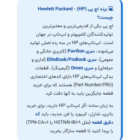
💻 برند اچ پی (HP) - Hewlett Packard
چیست؟
اچ پی یکی از قدیمی‌ترین و معتبرترین
تولیدکنندگان کامپیوتر و لپ‌تاپ در جهان
است. لپ‌تاپ‌های HP در سه رده اصلی تولید
می‌شوند:
سری Pavilion
(کاربری خانگی و
عمومی)،
سری EliteBook/ProBook
(اداری و
حرفه‌ای) و
سری Omen
(گیمینگ). قطعات
یدکی لپ‌تاپ‌های HP دارای کدهای اختصاری
(Part Number/FRU) هستند که برای خرید
قطعه جایگزین باید به آنها دقت کرد.
به زبان ساده: اگر لپ‌تاپ HP دارید، برای خرید
باتری، شارژر، کیبورد یا فن جدید، باید
کد
دقیق قطعه
(مثل HSTNN-IB79 یا TPN-CA06)
را پیدا کنید تا قطعه سازگار بخرید.