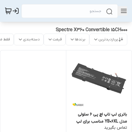
Spectre X360 Convertible 15CH000
پربازدیدترین
برندها
قیمت
دسته‌بندی
فقط م
باتری لپ تاپ اچ پی 6 سلولی
مدل YB06XL مناسب برای لپ
تماس بگیرید
تاپ Spectre X360 Convertible