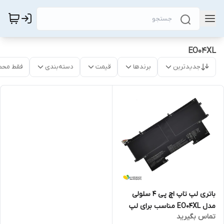
EO04XL
جدیدترین
برندها
قیمت
دسته‌بندی
فقط محص
باتری لپ تاپ اچ پی 4 سلولی
مدل EO04XL مناسب برای لپ
تماس بگیرید
تاپ EliteBook Folio G1 Series