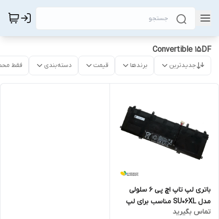
Convertible 15DF
جدیدترین
برندها
قیمت
دسته‌بندی
فقط محص
باتری لپ تاپ اچ پی 6 سلولی
مدل SU06XL مناسب برای لپ
تماس بگیرید
تاپ Spectre X360 Convertible