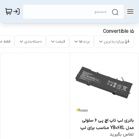
Convertible 15
پربازدیدترین
برندها
قیمت
دسته‌بندی
فقط م
باتری لپ تاپ اچ پی 6 سلولی
مدل YB06XL مناسب برای لپ
تماس بگیرید
تاپ Spectre X360 Convertible