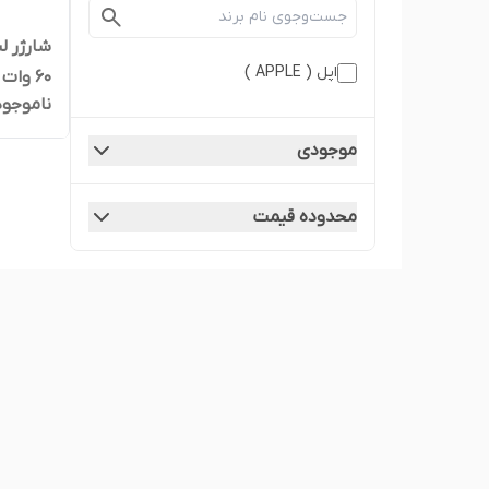
اپل ( APPLE )
60 وات مدل A1435
ناموجود
موجودی
محدوده قیمت