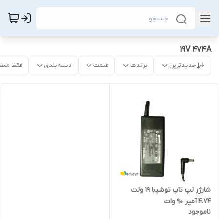
19V 474A
جدیدترین
برندها
قیمت
دسته‌بندی
فقط محص
شارژر لپ تاپ توشیبا 19 ولت
4.74 آمپر 90 وات
ناموجود