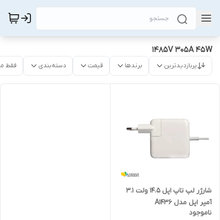
1485V 305A 45W
پربازدیدترین
برندها
قیمت
دسته‌بندی
فقط م
شارژر لپ تاپ اپل 14.5 ولت 3.1
آمپر اپل مدل A1436
ناموجود