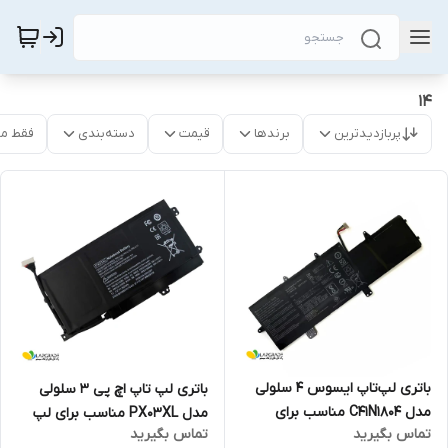
14
پربازدیدترین
برندها
قیمت
دسته‌بندی
فقط م
باتری لپ‌تاپ ایسوس 4 سلولی
باتری لپ تاپ اچ پی 3 سلولی
مدل C41N1804 مناسب برای
مدل PX03XL مناسب برای لپ
تماس بگیرید
تماس بگیرید
لپ‌تاپ Asus ZenBook Pro 14
تاپ Envy 14 Touchsmart