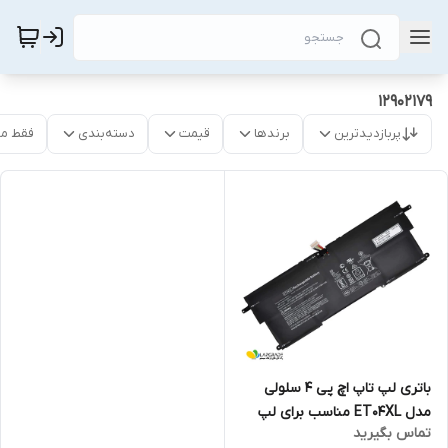
12902179
پربازدیدترین
برندها
قیمت
دسته‌بندی
فقط م
باتری لپ تاپ اچ پی 4 سلولی
مدل ET04XL مناسب برای لپ
تماس بگیرید
تاپ EliteBook X360 1020 G2