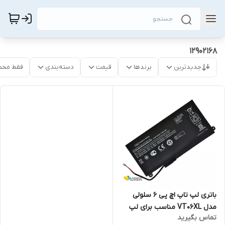
12902168
جدیدترین
برندها
قیمت
دسته‌بندی
فقط محص
باتری لپ تاپ اچ پی 6 سلولی
مدل VT06XL مناسب برای لپ
تماس بگیرید
تاپ Envy 17-3000