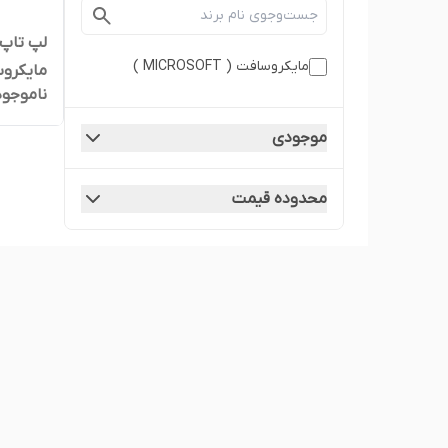
مایکروسافت ( MICROSOFT )
ناموجود
256SSD
موجودی
محدوده قیمت