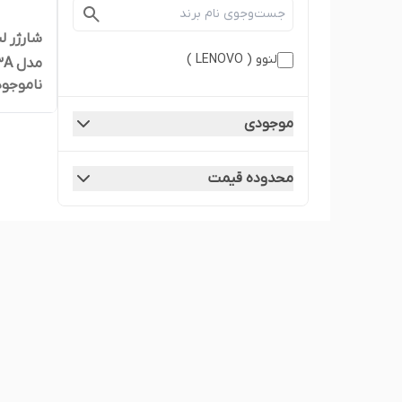
لنوو ( LENOVO )
مدل ADL230SLC3A
ناموجود
موجودی
محدوده قیمت