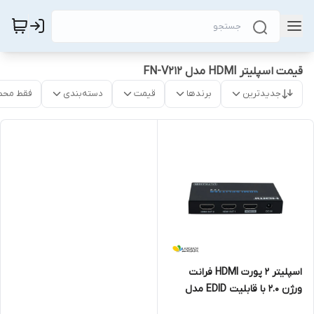
قیمت اسپلیتر HDMI مدل FN-V212
جدیدترین
برندها
قیمت
دسته‌بندی
فقط محص
اسپلیتر 2 پورت HDMI فرانت
ورژن 2.0 با قابلیت EDID مدل
FN-V212