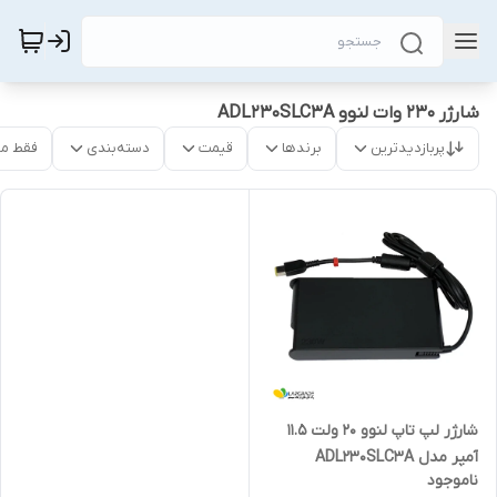
شارژر 230 وات لنوو ADL230SLC3A
پربازدیدترین
برندها
قیمت
دسته‌بندی
فقط م
شارژر لپ تاپ لنوو 20 ولت 11.5
آمپر مدل ADL230SLC3A
ناموجود