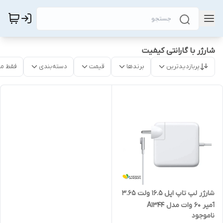
شارژر با گارانتی کیفیت
پربازدیدترین
برندها
قیمت
دسته‌بندی
فقط م
شارژر لپ تاپ اپل 16.5 ولت 3.65
آمپر 60 وات مدل A1344
ناموجود