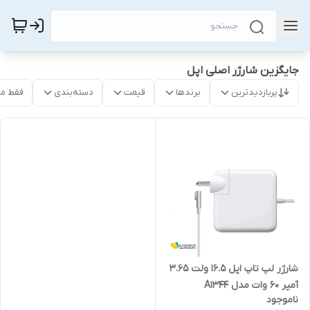
جایگزین شارژر اصلی اپل
پربازدیدترین
برندها
قیمت
دسته‌بندی
فقط م
شارژر لپ تاپ اپل 16.5 ولت 3.65
آمپر 60 وات مدل A1344
ناموجود