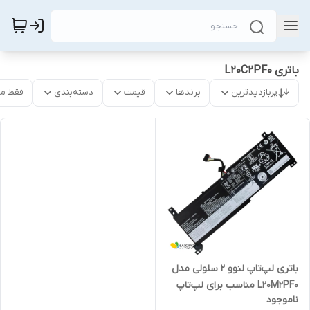
باتری L20C2PF0
پربازدیدترین
برندها
قیمت
دسته‌بندی
فقط م
باتری لپ‌تاپ لنوو 2 سلولی مدل
L20M2PF0 مناسب برای لپ‌تاپ
ناموجود
Lenovo IdeaPad 3-14 | 3-15 |