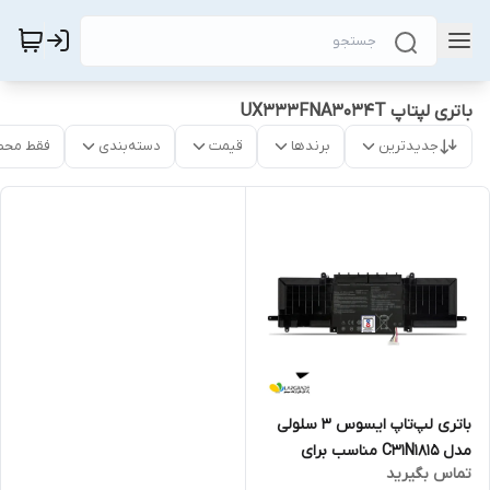
باتری لپتاپ UX333FNA3034T
جدیدترین
برندها
قیمت
دسته‌بندی
فقط محص
باتری لپ‌تاپ ایسوس 3 سلولی
مدل C31N1815 مناسب برای
تماس بگیرید
لپ‌تاپ ASUS Zenbook 13