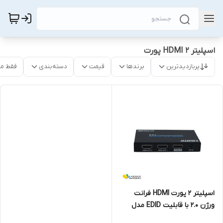
اسپلیتر HDMI 2 پورت
پربازدیدترین
برندها
قیمت
دسته‌بندی
فقط م
اسپلیتر 2 پورت HDMI فرانت
ورژن 2.0 با قابلیت EDID مدل
FN-V212