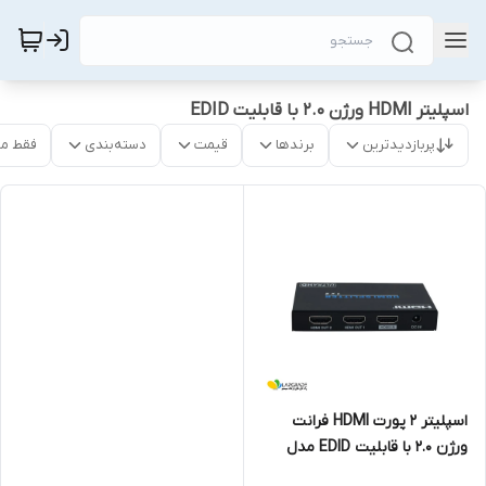
اسپلیتر HDMI ورژن 2.0 با قابلیت EDID
پربازدیدترین
برندها
قیمت
دسته‌بندی
فقط م
اسپلیتر 2 پورت HDMI فرانت
ورژن 2.0 با قابلیت EDID مدل
FN-V212