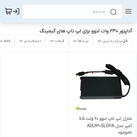
آداپتور 230 وات لنوو برای لپ تاپ های گیمینگ
پربازدیدترین
برندها
قیمت
دسته‌بندی
فقط م
شارژر لپ تاپ لنوو 20 ولت 11.5
آمپر مدل ADL230SLC3A
ناموجود